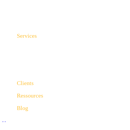
Transformer votre expertise en vente
Fournir des leads à mes vendeurs
Transformer vos leads en clients
Services
Social selling
Marketing automation
Content marketing
Inbound marketing
Clients
Ressources
Blog