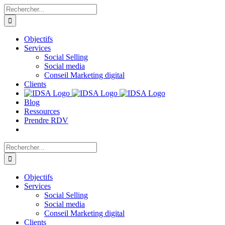
Passer
Rechercher:
au
contenu
Objectifs
Services
Social Selling
Social media
Conseil Marketing digital
Clients
Blog
Ressources
Prendre RDV
Rechercher:
Objectifs
Services
Social Selling
Social media
Conseil Marketing digital
Clients