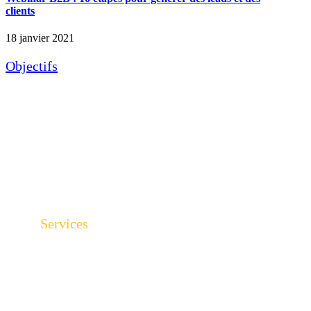
clients
18 janvier 2021
Objectifs
Digitaliser mes méthodes commerciales
Former les collaborateurs aux réseaux sociaux
Transformer votre expertise en vente
Fournir des leads à mes vendeurs
Transformer vos leads en clients
Services
Social selling
Marketing automation
Content marketing
Inbound marketing